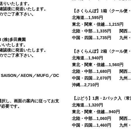
送りいたします。
確認後に発送いたします。
【さくらんぼ】1箱〈クール便・
のでご了承下さい。
北海道…1,595円
東北・関東・信越…1,215円
北陸・中部…1,335円 関西…1
中国・四国…1,735円 九州・沖
3 (株)多田農園
いいたします。
確認後に発送いたします。
【さくらんぼ】2箱〈クール便・
のでご了承下さい。
北海道…1,940円
東北・関東・信越…1,560円
北陸・中部…1,680円 関西…1
C／SAISON／AEON／MUFG／DC
中国・四国…2,070円 九州…2
沖縄…2,710円
【ぶどう】1房・2パック入〈常
を選択し、画面の案内に従ってお支
北海道…1,320円
が必要です。
東北・関東・信越…940円
北陸・中部…1,060円 関西…1
中国・四国…1,460円 九州・沖