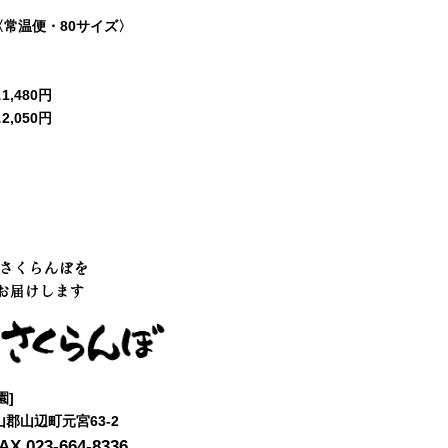
〈常温便・80サイズ〉
,480円
,050円
のさくらんぼを
お届けします
園]
村山郡山辺町元宮63-2
AX.023-664-8336