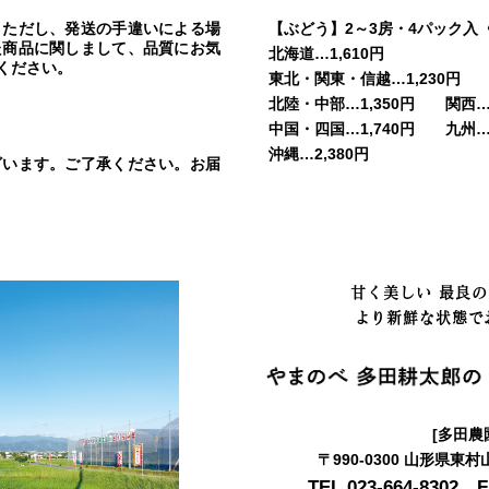
。ただし、発送の手違いによる場
【ぶどう】2～3房・4パック入
た商品に関しまして、品質にお気
北海道…1,610円
ください。
東北・関東・信越…1,230円
北陸・中部…1,350円 関西…1
中国・四国…1,740円 九州…2
沖縄…2,380円
ざいます。ご了承ください。お届
甘く美しい 最良
より新鮮な状態で
[多田農
〒990-0300 山形県東
TEL.023-664-8302 F