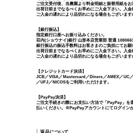
ご注文受付後、当農園より料金明細と振替用紙をお
出荷日前までなるべくお早めにご入金下さい。入金
ご入金の遅れにより品切れになる場合もございます
【銀行振込】
指定銀行口座へお振り込みください。
荘内(ショウナイ)銀行 山形本店営業部 普通 108066
銀行振込の振込手数料はお客さまのご負担にてお願
出荷日前までなるべくお早めにご入金下さい。入金
ご入金の遅れにより品切れになる場合もございます
【クレジットカード決済】
JCB／VISA／Mastercard／Diners／AMEX／U
／UFJ／NICOSをご利用いただけます。
【PayPay決済】
ご注文手続きの際にお支払い方法で「PayPay」
払いください。※PayPayアカウントにてログイン
返品について