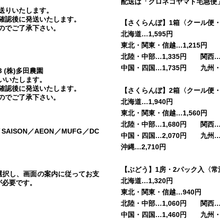
配送は「クロネコヤマト宅急便
送りいたします。
確認後に発送いたします。
【さくらんぼ】1箱〈クール便・
のでご了承下さい。
北海道…1,595円
東北・関東・信越…1,215円
北陸・中部…1,335円 関西…1
中国・四国…1,735円 九州・沖
3 (株)多田農園
いいたします。
確認後に発送いたします。
【さくらんぼ】2箱〈クール便・
のでご了承下さい。
北海道…1,940円
東北・関東・信越…1,560円
北陸・中部…1,680円 関西…1
C／SAISON／AEON／MUFG／DC
中国・四国…2,070円 九州…2
沖縄…2,710円
【ぶどう】1房・2パック入〈常
を選択し、画面の案内に従ってお支
北海道…1,320円
が必要です。
東北・関東・信越…940円
北陸・中部…1,060円 関西…1
中国・四国…1,460円 九州・沖