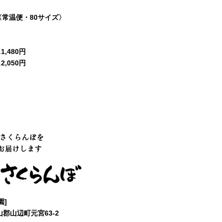
〈常温便・80サイズ〉
,480円
,050円
のさくらんぼを
お届けします
園]
村山郡山辺町元宮63-2