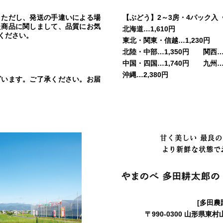
。ただし、発送の手違いによる場
【ぶどう】2～3房・4パック入
た商品に関しまして、品質にお気
北海道…1,610円
ください。
東北・関東・信越…1,230円
北陸・中部…1,350円 関西…1
中国・四国…1,740円 九州…2
沖縄…2,380円
ざいます。ご了承ください。お届
甘く美しい 最良
より新鮮な状態で
[多田農
〒990-0300 山形県東