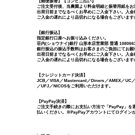
【郵便振替】【コンビニ払い】
ご注文受付後、当農園より料金明細と振替用紙をお
出荷日前までなるべくお早めにご入金下さい。入金
ご入金の遅れにより品切れになる場合もございます
【銀行振込】
指定銀行口座へお振り込みください。
荘内(ショウナイ)銀行 山形本店営業部 普通 108066
銀行振込の振込手数料はお客さまのご負担にてお願
出荷日前までなるべくお早めにご入金下さい。入金
ご入金の遅れにより品切れになる場合もございます
【クレジットカード決済】
JCB／VISA／Mastercard／Diners／AMEX／U
／UFJ／NICOSをご利用いただけます。
【PayPay決済】
ご注文手続きの際にお支払い方法で「PayPay」
払いください。※PayPayアカウントにてログイン