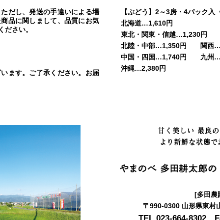
。ただし、発送の手違いによる場
【ぶどう】2～3房・4パック入
た商品に関しまして、品質にお気
北海道…1,610円
ください。
東北・関東・信越…1,230円
北陸・中部…1,350円 関西…1
中国・四国…1,740円 九州…2
沖縄…2,380円
ざいます。ご了承ください。お届
甘く美しい 最良
より新鮮な状態で
[多田農
〒990-0300 山形県東
TEL.023-664-8302 F