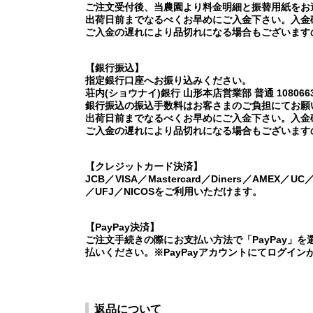
ご注文受付後、当農園より料金明細と振替用紙をお
出荷日前までなるべくお早めにご入金下さい。入金
ご入金の遅れにより品切れになる場合もございます
【銀行振込】
指定銀行口座へお振り込みください。
荘内(ショウナイ)銀行 山形本店営業部 普通 108066
銀行振込の振込手数料はお客さまのご負担にてお願
出荷日前までなるべくお早めにご入金下さい。入金
ご入金の遅れにより品切れになる場合もございます
【クレジットカード決済】
JCB／VISA／Mastercard／Diners／AMEX／U
／UFJ／NICOSをご利用いただけます。
【PayPay決済】
ご注文手続きの際にお支払い方法で「PayPay」
払いください。※PayPayアカウントにてログイン
返品について