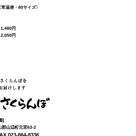
〈常温便・80サイズ〉
,480円
,050円
のさくらんぼを
お届けします
園]
村山郡山辺町元宮63-2
AX.023-664-8336