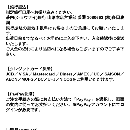
【銀行振込】
指定銀行口座へお振り込みください。
荘内(ショウナイ)銀行 山形本店営業部 普通 1080663 (株)多田農
園
銀行振込の振込手数料はお客さまのご負担にてお願いいたしま
す。
出荷日前までなるべくお早めにご入金下さい。入金確認後に発送
いたします。
ご入金の遅れにより品切れになる場合もございますのでご了承下
さい。
【クレジットカード決済】
JCB／VISA／Mastercard／Diners／AMEX／UC／SAISON／
AEON／MUFG／DC／UFJ／NICOSをご利用いただけます。
【PayPay決済】
ご注文手続きの際にお支払い方法で「PayPay」を選択し、画面
の案内に従ってお支払いください。※PayPayアカウントにてロ
グインが必要です。