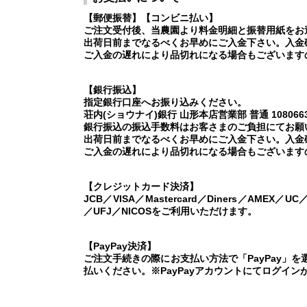
【郵便振替】【コンビニ払い】
ご注文受付後、当農園より料金明細と振替用紙をお
出荷日前までなるべくお早めにご入金下さい。入金
ご入金の遅れにより品切れになる場合もございます
【銀行振込】
指定銀行口座へお振り込みください。
荘内(ショウナイ)銀行 山形本店営業部 普通 108066
銀行振込の振込手数料はお客さまのご負担にてお願
出荷日前までなるべくお早めにご入金下さい。入金
ご入金の遅れにより品切れになる場合もございます
【クレジットカード決済】
JCB／VISA／Mastercard／Diners／AMEX／U
／UFJ／NICOSをご利用いただけます。
【PayPay決済】
ご注文手続きの際にお支払い方法で「PayPay」
払いください。※PayPayアカウントにてログイン