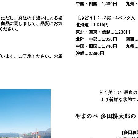
中国・四国…1,460円 九州・沖
。ただし、発送の手違いによる場
【ぶどう】2～3房・4パック入
た商品に関しまして、品質にお気
北海道…1,610円
ください。
東北・関東・信越…1,230円
北陸・中部…1,350円 関西…1
中国・四国…1,740円 九州…2
沖縄…2,380円
ざいます。ご了承ください。お届
甘く美しい 最良
より新鮮な状態で
[多田農