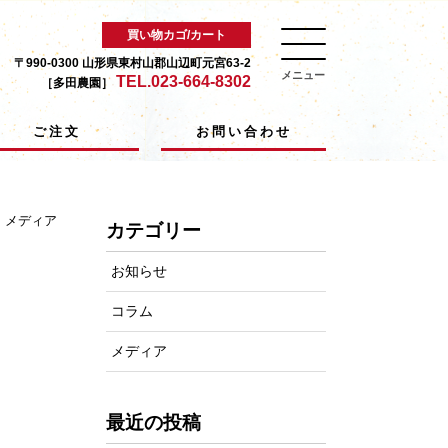
買い物カゴ/カート
〒990-0300 山形県東村山郡山辺町元宮63-2
メニュー
TEL.023-664-8302
［多田農園］
ご注文
お問い合わせ
：
メディア
カテゴリー
お知らせ
コラム
メディア
最近の投稿