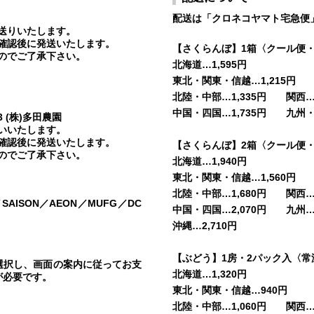
配送は「クロネコヤマト宅急便
送りいたします。
確認後に発送いたします。
【さくらんぼ】1箱〈クール便・
のでご了承下さい。
北海道…1,595円
東北・関東・信越…1,215円
北陸・中部…1,335円 関西…1
中国・四国…1,735円 九州・沖
3 (株)多田農園
いいたします。
確認後に発送いたします。
【さくらんぼ】2箱〈クール便・
のでご了承下さい。
北海道…1,940円
東北・関東・信越…1,560円
北陸・中部…1,680円 関西…1
C／SAISON／AEON／MUFG／DC
中国・四国…2,070円 九州…2
沖縄…2,710円
【ぶどう】1房・2パック入〈常
を選択し、画面の案内に従ってお支
北海道…1,320円
が必要です。
東北・関東・信越…940円
北陸・中部…1,060円 関西…1